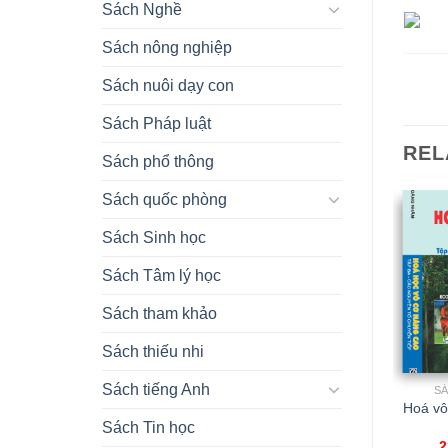
Sách Nghề
Sách nông nghiệp
Sách nuôi dạy con
Sách Pháp luật
REL
Sách phổ thông
Sách quốc phòng
Sách Sinh học
Sách Tâm lý học
Sách tham khảo
Sách thiếu nhi
Sách tiếng Anh
SÁCH TÂM LÝ HỌC
SÁCH HÓA HỌC
S
Tâm lý học Y học – Y
Hóa học vô cơ cơ bản
Hoá vô
đức
tập 1
Sách Tin học
35.000,00
₫
83.000,00
₫
2