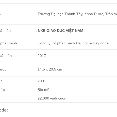
ả
: Trường Đại học Thành Tây, Khoa Dược, Trần V
ất bản
: NXB GIÁO DỤC VIỆT NAM
 phát hành
: Công ty Cổ phần Sách Đại học – Dạy nghề
uất bản
: 2017
hước
: 14.5 x 20.5 cm
ng
: 200
hức
: Bìa mềm
n
: 22.000 vnđ/ cuốn
ode: