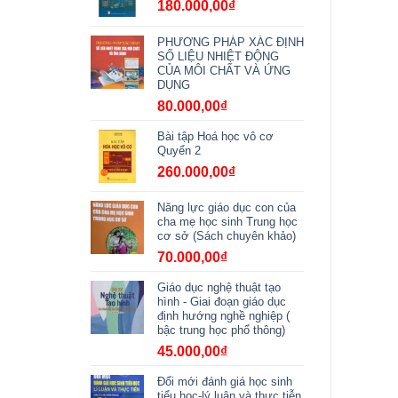
180.000,00
₫
PHƯƠNG PHÁP XÁC ĐỊNH
SỐ LIỆU NHIỆT ĐỘNG
CỦA MÔI CHẤT VÀ ỨNG
DỤNG
80.000,00
₫
Bài tập Hoá học vô cơ
Quyển 2
260.000,00
₫
Năng lực giáo dục con của
cha mẹ học sinh Trung học
cơ sở (Sách chuyên khảo)
70.000,00
₫
Giáo dục nghệ thuật tạo
hình - Giai đoạn giáo dục
định hướng nghề nghiệp (
bậc trung học phổ thông)
45.000,00
₫
Đổi mới đánh giá học sinh
tiểu học-lý luận và thực tiễn