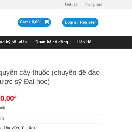
Thiết lập
Thông báo
Cart /
0,00
₫
Login / Register
ng ký hội viên
Quan hệ cổ đông
Liên Hệ
guyên cây thuốc (chuyên đề đào
ược sỹ Đại học)
0,00
₫
ock
18
s:
Thư viện
,
Y - Dược