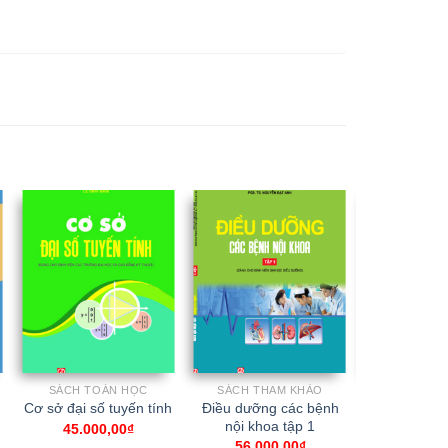
SÁCH TOÁN HỌC
SÁCH THAM KHẢO
SÁCH SI
Điều dưỡng các bệnh
Cơ sở lý th
Cơ sở đại số tuyến tính
nội khoa tập 1
thuật sản 
45.000,00
₫
ph
56.000,00
₫