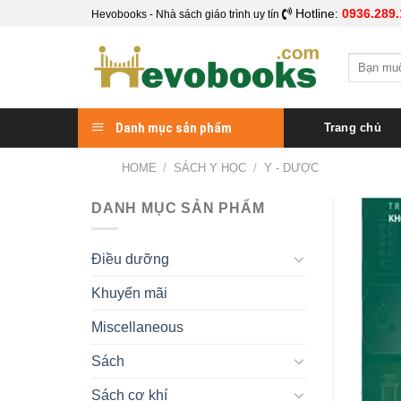
Skip
Hotline:
0936.289.
Hevobooks - Nhà sách giáo trình uy tín
to
content
Search
for:
Danh mục sản phẩm
Trang chủ
HOME
/
SÁCH Y HỌC
/
Y - DƯỢC
DANH MỤC SẢN PHẨM
Điều dưỡng
Khuyến mãi
Miscellaneous
Sách
Sách cơ khí