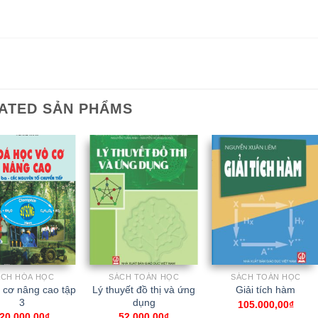
ATED SẢN PHẨMS
ÁCH HÓA HỌC
SÁCH TOÁN HỌC
SÁCH TOÁN HỌC
 cơ nâng cao tập
Lý thuyết đồ thị và ứng
Giải tích hàm
3
dụng
105.000,00
₫
20.000,00
₫
52.000,00
₫