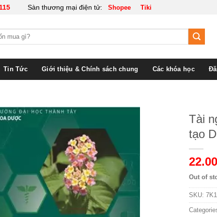
115
Sàn thương mại điện tử:
Shopee
Tiki
Tin Tức
Giới thiệu & Chính sách chung
Các khóa học
Đă
Tài n
tạo D
22.00
Out of st
SKU:
7K1
Categorie