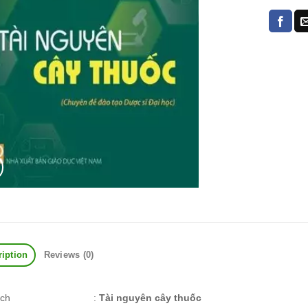
ription
Reviews (0)
ách
:
Tài nguyên cây thuốc